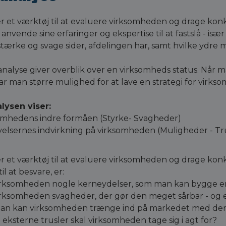
 et værktøj til at evaluere virksomheden og drage konkl
 anvende sine erfaringer og ekspertise til at fastslå - is
stærke og svage sider, afdelingen har, samt hvilke ydre m
alyse giver overblik over en virksomheds status. Når 
har man større mulighed for at lave en strategi for virks
ysen viser:
omhedens indre formåen (Styrke- Svagheder)
elsernes indvirkning på virksomheden (Muligheder - Tr
 et værktøj til at evaluere virksomheden og drage konk
l at besvare, er:
irksomheden nogle kerneydelser, som man kan bygge en
irksomheden svagheder, der gør den meget sårbar - og e
an kan virksomheden trænge ind på markedet med den v
 eksterne trusler skal virksomheden tage sig i agt for?