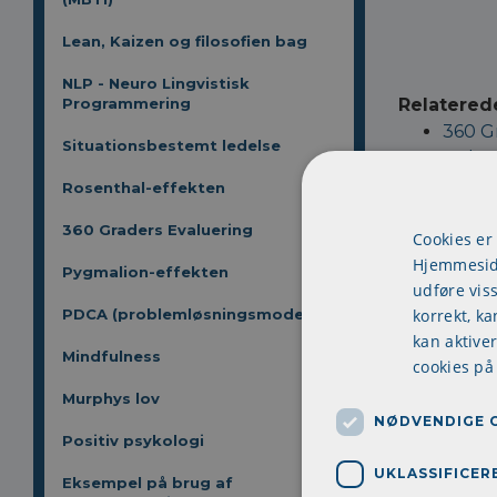
Lean, Kaizen og filosofien bag
NLP - Neuro Lingvistisk
Programmering
Relatered
360 G
Situationsbestemt ledelse
Holme
Situa
Rosenthal-effekten
Myers
360 Graders Evaluering
NLP -
Cookies er
Hjemmeside
Selvs
Pygmalion-effekten
udføre vis
Den s
korrekt, ka
PDCA (problemløsningsmodel)
Team
kan aktive
Thoma
Mindfulness
cookies på
Transa
De syv
Murphys lov
NØDVENDIGE 
Howard
Positiv psykologi
Pareto
UKLASSIFICER
Lean, 
Eksempel på brug af