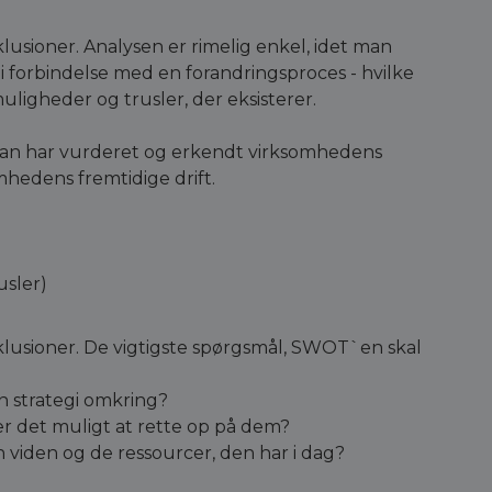
usioner. Analysen er rimelig enkel, idet man
ær i forbindelse med en forandringsproces - hvilke
uligheder og trusler, der eksisterer.
man har vurderet og erkendt virksomhedens
omhedens fremtidige drift.
usler)
lusioner. De vigtigste spørgsmål, SWOT`en skal
 strategi omkring?
r det muligt at rette op på dem?
iden og de ressourcer, den har i dag?