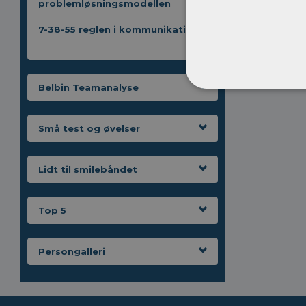
problemløsningsmodellen
PDCA 
Rosen
7-38-55 reglen i kommunikation
Pygma
Mindf
Belbin Teamanalyse
Små test og øvelser
Lidt til smilebåndet
Top 5
Persongalleri