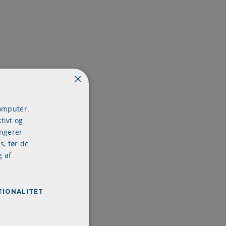
×
computer.
tivt og
ungerer
s, før de
g af
TIONALITET