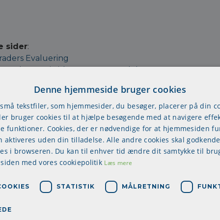
e sider
:
raders Evaluering
s-Rahes statistiske prognosemodel
tionsbestemt ledelse
Denne hjemmeside bruger cookies
-Briggs Type Indikator (MBTI)
 Neuro Lingvistisk Programmering
 små tekstfiler, som hjemmesider, du besøger, placerer på din 
r bruger cookies til at hjælpe besøgende med at navigere effek
tyrende grupper
se funktioner. Cookies, der er nødvendige for at hjemmesiden f
ystemiske metode
n aktiveres uden din tilladelse. Alle andre cookies skal godkende
kompasset
res i browseren. Du kan til enhver tid ændre dit samtykke til bru
s Team Analyse
 siden med vores cookiepolitik
Læs mere
ktionsanalyse (TA):
 intelligenser
COOKIES
STATISTIK
MÅLRETNING
FUNK
 Gardner's 7 intelligenser, selvtest
's lov
EDE
Kaizen og filosofien bag