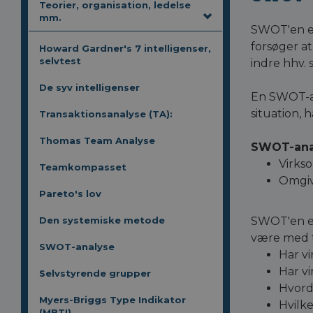
Teorier, organisation, ledelse
mm.
SWOT'en er
forsøger at
Howard Gardner's 7 intelligenser,
selvtest
indre hhv. 
De syv intelligenser
En SWOT-an
situation, 
Transaktionsanalyse (TA):
Thomas Team Analyse
SWOT-anal
Virks
Teamkompasset
Omgiv
Pareto's lov
Den systemiske metode
SWOT'en er
være med ti
SWOT-analyse
Har v
Har v
Selvstyrende grupper
Hvord
Myers-Briggs Type Indikator
Hvilke
(MBTI)