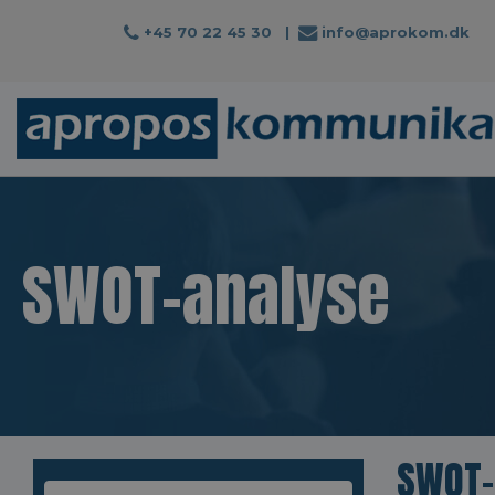
+45 70 22 45 30
|
info@aprokom.dk
SWOT-analyse
SWOT-