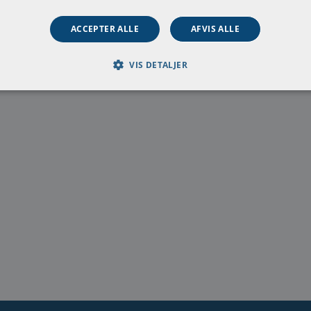
(problemløsningsmodel)
thal-effekten
ACCEPTER ALLE
AFVIS ALLE
lion-effekten
ulness
VIS DETALJER