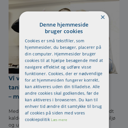
×
Denne hjemmeside
bruger cookies
Cookies er små tekstfiler, som
hjemmesider, du besøger, placerer på
din computer. Hjemmesider bruger
cookies til at hjælpe besøgende med at
navigere effektivt og udføre visse
funktioner. Cookies, der er nødvendige
Vi vil gerne forstyrre deltagernes
for at hjemmesiden fungerer korrekt,
kan aktiveres uden din tilladelse. Alle
tankegang
andre cookies skal godkendes, før de
– men ikke overtage den.
kan aktiveres i browseren. Du kan til
enhver tid ændre dit samtykke til brug
Med mere end 30 års solid erfaring, tør vi godt
af cookies på siden med vores
kalde os eksperter i lovgivning om arbejdsmiljø
cookiepolitik
Læs mere
og undervisning på den