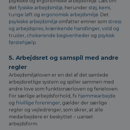
psykiske og ergonomiske arbejdsmiljø. Læs om
det
fysiske arbejdsmiljø
, herunder
støj
,
kemi
,
tunge løft
og
ergonomisk arbejdsmiljø
. Det
psykiske arbejdsmiljø
omfatter emner som
stress
og arbejdspres
,
krænkende handlinger
,
vold og
trusler
,
chokerende begivenheder
og
psykisk
førstehjælp
.
5. Arbejdsret og samspil med andre
regler
Arbejdsmiljøloven er en del af det samlede
arbejdsretlige system og spiller sammen med
andre love som funktionærloven og ferieloven.
For særlige arbejdsforhold, fx
hjemmearbejde
og
frivillige foreninger
, gælder der særlige
regler og vejledninger, som sikrer, at alle
medarbejdere er beskyttet – uanset
arbejdsform.