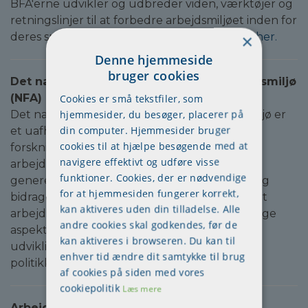
BFA'erne udvikler og udbreder viden, værktøjer og
retningslinjer til at forbedre arbejdsmiljøet inden for
deres specifikke sektorer.
Læs mere om BFA her.
×
Denne hjemmeside
bruger cookies
Det nationale forskningscenter for Arbejdsmiljø
(NFA)
Cookies er små tekstfiler, som
hjemmesider, du besøger, placerer på
Det nationale forskningscenter for Arbejdsmiljø er
din computer. Hjemmesider bruger
et uafhængigt forskningsinstitut, der driver
cookies til at hjælpe besøgende med at
forskning og udvikling inden for
navigere effektivt og udføre visse
arbejdsmiljøområdet. NFA har til opgave at
funktioner. Cookies, der er nødvendige
generere og formidle viden om arbejdsmiljø og
for at hjemmesiden fungerer korrekt,
bidrage til at skabe et sundere og mere sikkert
kan aktiveres uden din tilladelse. Alle
arbejdsmiljø. Deres forskning dækker forskellige
andre cookies skal godkendes, før de
aspekter af arbejdsmiljøet og bidrager til
kan aktiveres i browseren. Du kan til
udviklingen af evidensbaserede løsninger og
enhver tid ændre dit samtykke til brug
politikker.
Læs mere om NFA her.
af cookies på siden med vores
cookiepolitik
Læs mere
Arbejdsmarkedets Erhvervssikring (AES)