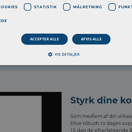
elser
COOKIES
STATISTIK
MÅLRETNING
FUNK
lte af at kunne sige,
EDE
er
.
ACCEPTER ALLE
AFVIS ALLE
o & tilmelding
VIS DETALJER
Styrk dine k
Som medlem af din virksom
blive tilbudt to dages su
1,5 dag de efterfølgende å