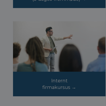
Internt
firmakursus
→