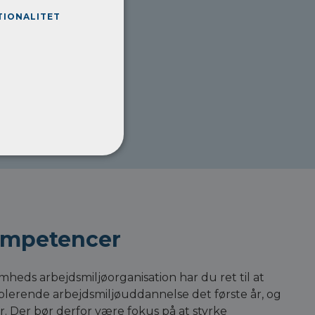
TIONALITET
ompetencer
heds arbejdsmiljøorganisation har du ret til at
pplerende arbejdsmiljøuddannelse det første år, og
r. Der bør derfor være fokus på at styrke