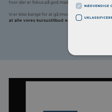
hvor der er fokus på god mad og behagelige omgiv
NØDVENDIGE 
Vi er ikke bange for at gå imod strømmen
og er sto
UKLASSIFICER
at alle vores kursustilbud er testet på mennesk
Inf