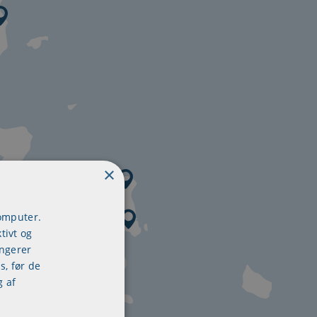
×
computer.
tivt og
ungerer
s, før de
g af