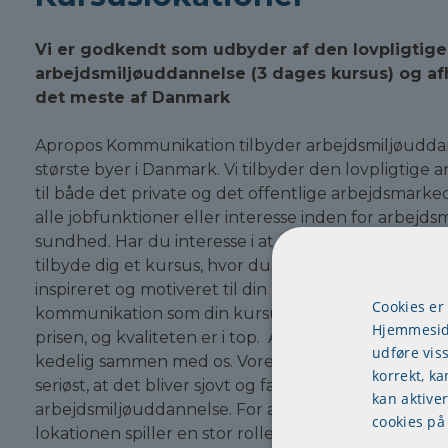
Vi er godkendt som udbyder af den lovpligtige
arbejdsmiljøuddannelse (3 dages kursus) og af
det meste af Danmark
Apropos Kommunikation tilbyder arbejdsmiljøudda
største byer i Danmark. Vi tilbyder den lovpligtige
til både det private og det offentlige arbejdsmarke
alle jobfunktioner eller interesse inden for arbejdsm
sundhed. Har du interesse i at deltage i kurser med
tilbyde dig et kursus, hvor du sammen med dine me
inspireret og motiveret til din nye rolle. Du skal 
Cookies er
kommunikation som din kursusudbyder, da vi er k
Hjemmeside
prisen, og kvaliteten er i top. Arbejdsmiljøuddannel
udføre vis
kedelig sammen med os. Vores arbejdsform er enkel 
korrekt, ka
seriøst, at det bliver sjovt og fagligt at deltage på d
kan aktive
arbejdsmiljøuddannelse. For at opnå den bedste ind
cookies på
lokationen spiller en stor rolle. Derfor har vi nøje u