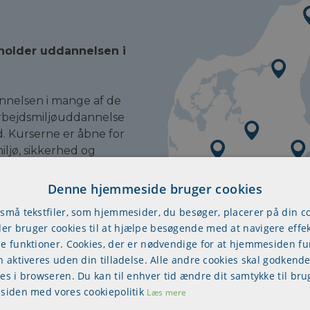
holder uddannelsen i
nnelsen i mange af de
 arbejdsmiljøuddannelse
d. Kurserne er åbne for
iljø, sikkerhed og
 fysisk fremmøde kan vi
dkursister bliver
Denne hjemmeside bruger cookies
vælge APROPOS
 små tekstfiler, som hjemmesider, du besøger, placerer på din 
onkurrencedygtige på
r bruger cookies til at hjælpe besøgende med at navigere effek
sen er ikke
se funktioner. Cookies, der er nødvendige for at hjemmesiden f
- Vi tager læring så
n aktiveres uden din tilladelse. Alle andre cookies skal godkende
en lovpligtige
res i browseren. Du kan til enhver tid ændre dit samtykke til bru
læring, ved vi at
 siden med vores cookiepolitik
Læs mere
dvalgt lokationerne,