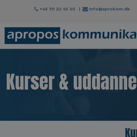
+45 70 22 45 30
|
info@aprokom.dk
Kurser & uddanne
Ku