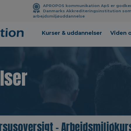
APROPOS kommunikation ApS er godkendt
Danmarks Akkrediteringsinstitution som
arbejdsmiljøuddannelse
Kurser & uddannelser
Viden 
lser
rsusoversigt – Arbejdsmiljøkur