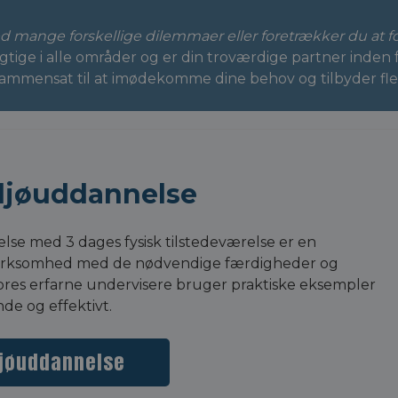
d mange forskellige dilemmaer eller foretrækker du at f
ige i alle områder og er din troværdige partner inden 
nsat til at imødekomme dine behov og tilbyder fleksibl
iljøuddannelse
lse med 3 dages fysisk tilstedeværelse er en
n virksomhed med de nødvendige færdigheder og
. Vores erfarne undervisere bruger praktiske eksempler
de og effektivt.
ljøuddannelse