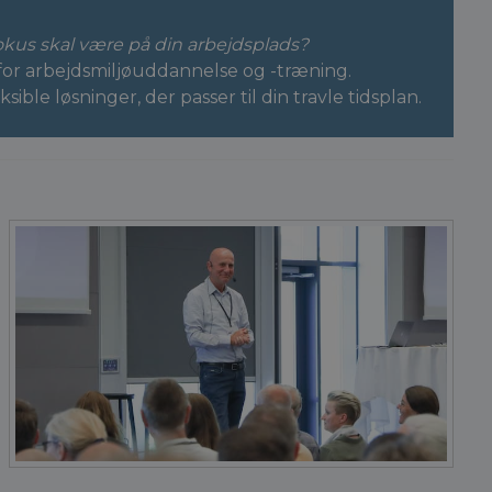
okus skal være på din arbejdsplads?
for arbejdsmiljøuddannelse og -træning.
e løsninger, der passer til din travle tidsplan.