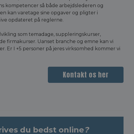
ens kompetencer så både arbejdslederen og
n kan varetage sine opgaver og pligter i
live opdateret på reglerne.
vikling som temadage, suppleringskurser,
de firmakurser. Uanset branche og emne kan vi
jer. Er I +5 personer på jeres virksomhed kommer vi
Kontakt os her
rives du bedst online
?