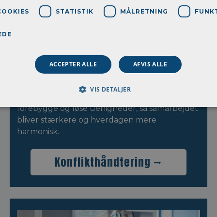
COOKIES
STATISTIK
MÅLRETNING
FUNK
EDE
ACCEPTER ALLE
AFVIS ALLE
Konflikthåndtering
Få styr på konflikter, før de vokser sig store. Vi
VIS DETALJER
giver dig effektive redskaber til at forstå,
forebygge og løse uenigheder, så samarbejdet
bliver stærkere og hverdagen mere
harmonisk.
Konflikthåndtering ⭢