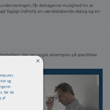
undervisningen, får deltagerne mulighed for at
t fagligt indhold, en værdiskabende dialog og en
ejdspladsen. Her ses nogle eksempler på specifikke
×
computer.
tivt og
ungerer
s, før de
g af