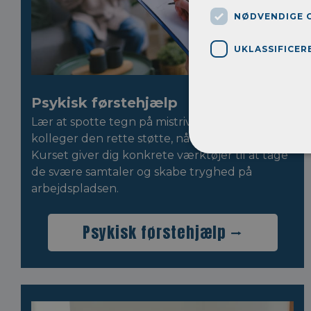
NØDVENDIGE 
UKLASSIFICER
Psykisk førstehjælp
Lær at spotte tegn på mistrivsel og giv dine
kolleger den rette støtte, når livet gør ondt.
Kurset giver dig konkrete værktøjer til at tage
de svære samtaler og skabe tryghed på
arbejdspladsen.
Psykisk førstehjælp ⭢