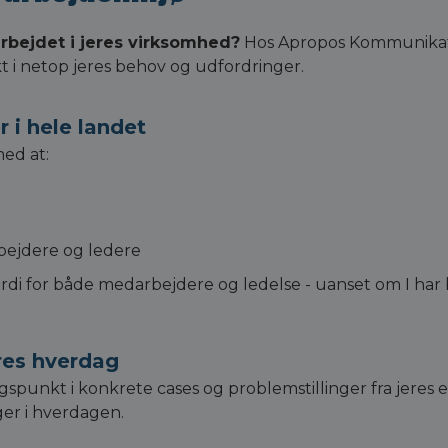
arbejdet i jeres virksomhed?
Hos Apropos Kommunikati
 i netop jeres behov og udfordringer.
 i hele landet
ed at:
ejdere og ledere
 værdi for både medarbejdere og ledelse - uanset om I ha
res hverdag
spunkt i konkrete cases og problemstillinger fra jeres 
ger i hverdagen.