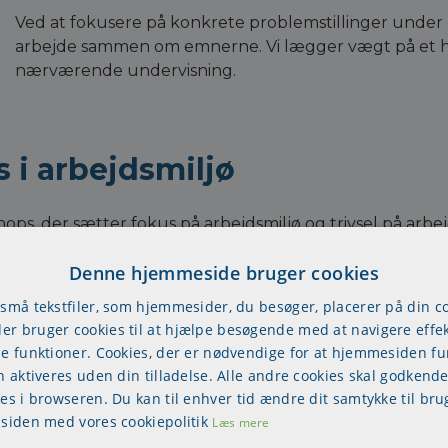
Ved at fokusere på konkrete problemstillinger under 
arbejde sammen om emnerne. Vi lægger vægt på et høj
nærværende undervisning.
 i arbejdsmiljø
hops, der sætter fokus på arbejdsmiljø og trivsel på arb
workshops.
Denne hjemmeside bruger cookies
 små tekstfiler, som hjemmesider, du besøger, placerer på din 
r bruger cookies til at hjælpe besøgende med at navigere effek
se funktioner. Cookies, der er nødvendige for at hjemmesiden f
n aktiveres uden din tilladelse. Alle andre cookies skal godkende
res i browseren. Du kan til enhver tid ændre dit samtykke til bru
 siden med vores cookiepolitik
Læs mere