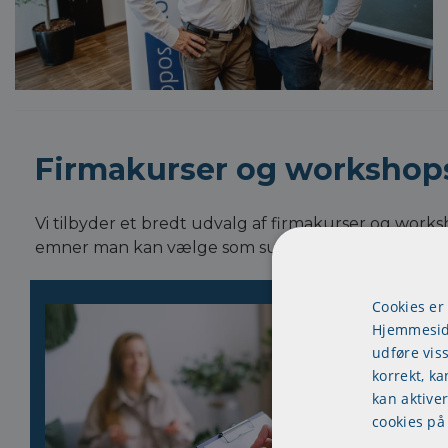
Firmakurser og workshops
Vi tilbyder et bredt udvalg af firmakurser og works
emner man kan vælge som suppleringskurser og 
Cookies er
Hjemmeside
udføre vis
korrekt, ka
kan aktive
cookies på