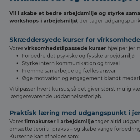
Vil I skabe et bedre arbejdsmiljø og styrke sam
workshops i arbejdsmiljø
, der tager udgangspunkt
Skræddersyede kurser for virksomheder
Vores
virksomhedstilpassede kurser
hjælper jer m
Forbedre det psykiske og fysiske arbejdsmiljø
Styrke intern kommunikation og trivsel
Fremme samarbejde og fælles ansvar
Øge motivation og engagement blandt medarb
Vi tilpasser hvert kursus, så det giver størst mulig
længerevarende uddannelsesforløb.
Praktisk læring med udgangspunkt i je
Vores
firmakurser i arbejdsmiljø
tager altid udgang
omsætte teori til praksis – og skabe varige forbedrin
Kurserne kan afholdes som: