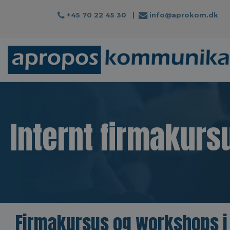
+45 70 22 45 30
|
info@aprokom.dk
Internt firmakurs
Firmakursus og workshops i