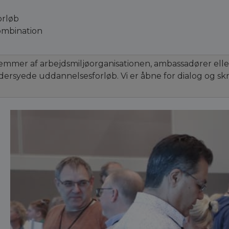
orløb
kombination
lemmer af arbejdsmiljøorganisationen, ambassadører ell
æddersyede uddannelsesforløb. Vi er åbne for dialog og 