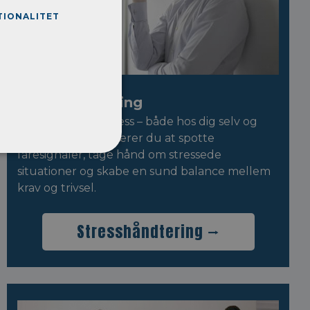
TIONALITET
Stresshåndtering
Bliv klogere på stress – både hos dig selv og
andre. På kurset lærer du at spotte
faresignaler, tage hånd om stressede
situationer og skabe en sund balance mellem
krav og trivsel.
Stresshåndtering ⭢