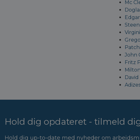
Mc Cl
Dogla
Edgar
Steen
Virgin
Grego
Patch
John 
Fritz 
Milton
David
Adize
Hold dig opdateret - tilmeld d
Hold dig up-to-date med nyheder om arbejdsmi