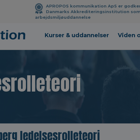
APROPOS kommunikation ApS er godkendt
Danmarks Akkrediteringsinstitution som
arbejdsmiljøuddannelse
Kurser & uddannelser
Viden 
srolleteori
erg ledelsesrolleteori