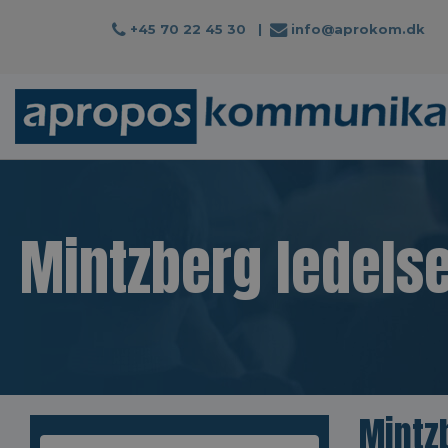
+45 70 22 45 30
|
info@aprokom.dk
Mintzberg ledelse
Mintzb