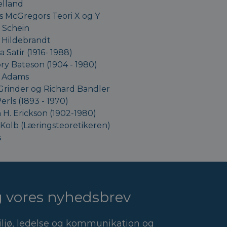
elland
s McGregors Teori X og Y
 Schein
 Hildebrandt
ia Satir (1916- 1988)
ry Bateson (1904 - 1980)
 Adams
Grinder og Richard Bandler
Perls (1893 - 1970)
 H. Erickson (1902-1980)
 Kolb (Læringsteoretikeren)
s
ig vores nyhedsbrev
ljø, ledelse og kommunikation og