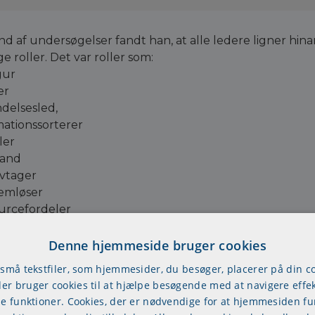
 af undersøgelser fandt han, at alle ledere ligner hina
ge roller. Det var roller som:
gur
er
delsesled,
mationssorterer
ler
and
tivtager
emløser
urcefordeler
ndler
Denne hjemmeside bruger cookies
er kan så igen fordeles i tre hovedgrupper:
 små tekstfiler, som hjemmesider, du besøger, placerer på din 
ersonelle roller
r bruger cookies til at hjælpe besøgende med at navigere effek
ationsroller
se funktioner. Cookies, der er nødvendige for at hjemmesiden f