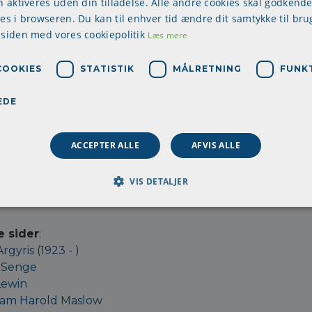
n aktiveres uden din tilladelse. Alle andre cookies skal godkende
ningsroller
res i browseren. Du kan til enhver tid ændre dit samtykke til bru
 siden med vores cookiepolitik
Læs mere
fandt han 4 sæt af faktorer, der er med til at bestemme
densfaktorer
COOKIES
STATISTIK
MÅLRETNING
FUNK
ssige faktorer
nfaktorer (herunder lederens personlighed og stil)
EDE
tionsmæssige faktorer
ACCEPTER ALLE
AFVIS ALLE
 alle - i større eller mindre grad - indeholdt i lederjob p
å lyst til at besøge Minzbergs webside,finder dudet her:
VIS DETALJER
e sider
:
Argyris (1923 - )
 Senge
Lewin
am Harold Maslow