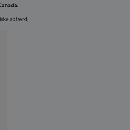
 Canada
.
iske adfærd.