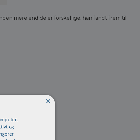
nden mere end de er forskellige. han fandt frem til
×
computer.
tivt og
ungerer