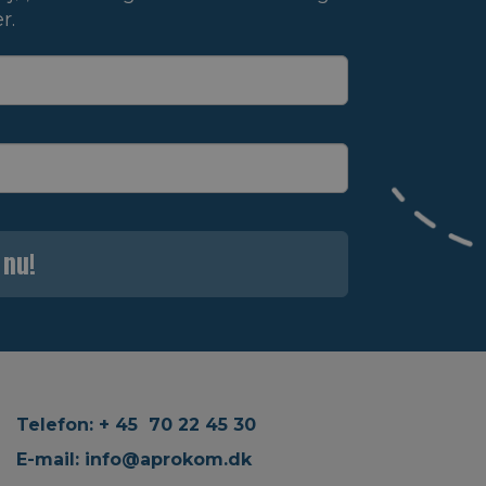
r.
 nu!
Telefon: + 45 70 22 45 30
E-mail:
info@aprokom.dk