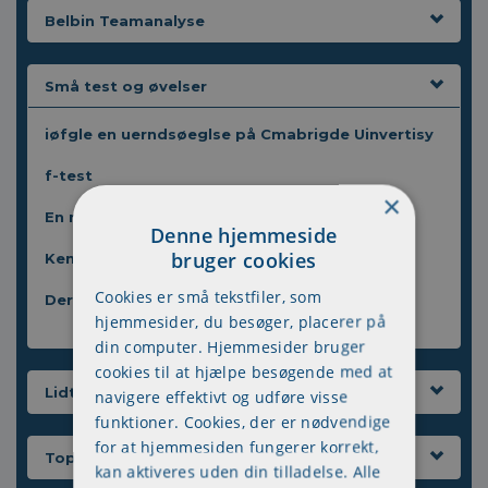
Belbin Teamanalyse
Små test og øvelser
iøfgle en uerndsøeglse på Cmabrigde Uinvertisy
f-test
×
En mystisk leg
Denne hjemmeside
bruger cookies
Kender du europas hovedstæder
Cookies er små tekstfiler, som
Der er 7 piger i en bus
hjemmesider, du besøger, placerer på
din computer. Hjemmesider bruger
cookies til at hjælpe besøgende med at
Lidt til smilebåndet
navigere effektivt og udføre visse
funktioner. Cookies, der er nødvendige
for at hjemmesiden fungerer korrekt,
Top 5
kan aktiveres uden din tilladelse. Alle