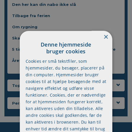
Den her kan din nabo ikke slå
Tilbage fra ferien
Om rygning
×
Skaf plads på motorvejen
Denne hjemmeside
5 ting der ikke har noget med hinanden at gøre
bruger cookies
Årets vildeste julelys
Cookies er små tekstfiler, som
hjemmesider, du besøger, placerer på
din computer. Hjemmesider bruger
cookies til at hjælpe besøgende med at
Top 5
navigere effektivt og udføre visse
funktioner. Cookies, der er nødvendige
for at hjemmesiden fungerer korrekt,
Persongalleri
kan aktiveres uden din tilladelse. Alle
andre cookies skal godkendes, før de
kan aktiveres i browseren. Du kan til
enhver tid ændre dit samtykke til brug