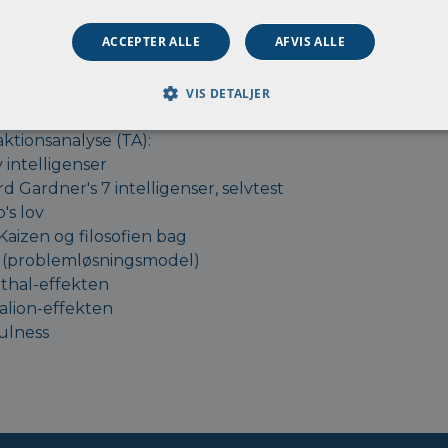
tyrende grupper
ACCEPTER ALLE
AFVIS ALLE
analyse
ystemiske metode
kompasset
VIS DETALJER
s Team Analyse
ktionsanalyse (TA):
 intelligenser
 Gardner's 7 intelligenser, selvtest
's lov
Kaizen og filosofien bag
(problemløsningsmodel)
thal-effekten
lion-effekten
ulness