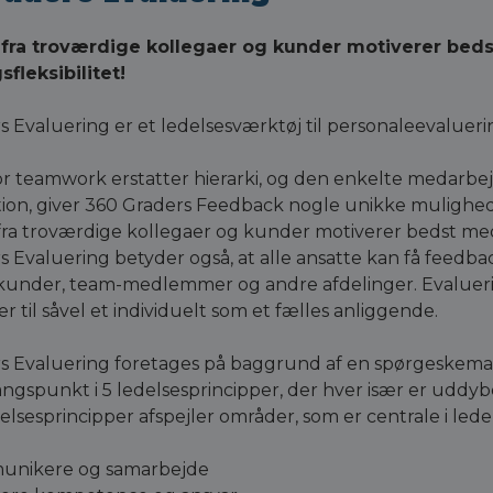
fra troværdige kollegaer og kunder motiverer bedst
fleksibilitet!
s Evaluering er et ledelsesværktøj til personaleevaluer
vor teamwork erstatter hierarki, og den enkelte medarbej
tion, giver 360 Graders Feedback nogle unikke mulighe
a troværdige kollegaer og kunder motiverer bedst medarb
s Evaluering betyder også, at alle ansatte kan få feedb
 kunder, team-medlemmer og andre afdelinger. Evalueri
r til såvel et individuelt som et fælles anliggende.
s Evaluering foretages på baggrund af en spørgeskemau
ngspunkt i 5 ledelsesprincipper, der hver især er uddy
lsesprincipper afspejler områder, som er centrale i led
nikere og samarbejde