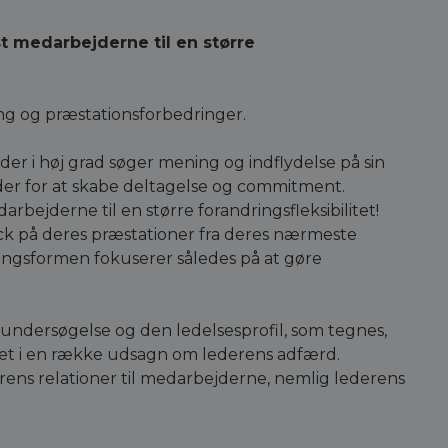
 medarbejderne til en større
ing og præstationsforbedringer.
der i høj grad søger mening og indflydelse på sin
der for at skabe deltagelse og commitment.
ejderne til en større forandringsfleksibilitet!
ack på deres præstationer fra deres nærmeste
ngsformen fokuserer således på at gøre
ndersøgelse og den ledelsesprofil, som tegnes,
bet i en række udsagn om lederens adfærd.
erens relationer til medarbejderne, nemlig lederens