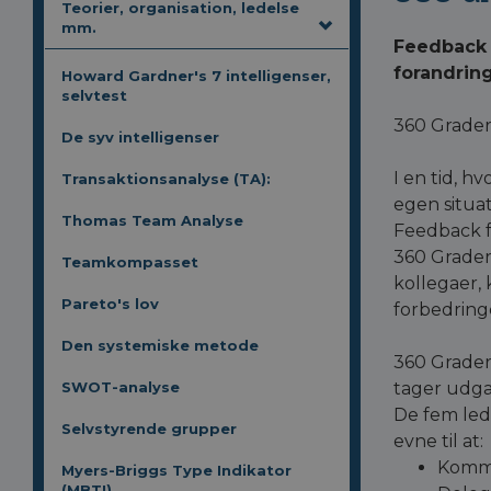
Teorier, organisation, ledelse
mm.
Feedback 
forandrings
Howard Gardner's 7 intelligenser,
selvtest
360 Grader
De syv intelligenser
I en tid, h
Transaktionsanalyse (TA):
egen situa
Thomas Team Analyse
Feedback fr
360 Grader
Teamkompasset
kollegaer,
Pareto's lov
forbedringe
Den systemiske metode
360 Grader
SWOT-analyse
tager udga
De fem lede
Selvstyrende grupper
evne til at:
Kommu
Myers-Briggs Type Indikator
(MBTI)