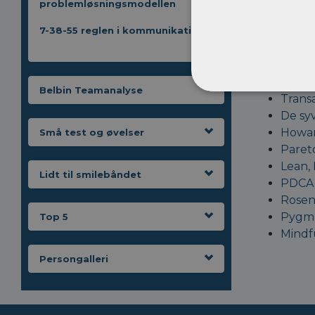
problemløsningsmodellen
Selvs
7-38-55 reglen i kommunikation
SWOT-
Den s
Team
Thoma
Belbin Teamanalyse
Transa
De syv
Howard
Små test og øvelser
Pareto
Lean, 
Lidt til smilebåndet
PDCA 
Rosen
Pygma
Top 5
Mindf
Persongalleri