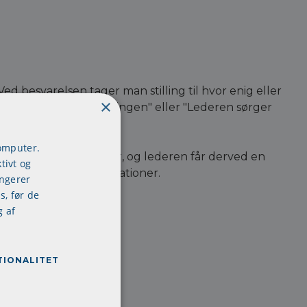
 besvarelsen tager man stilling til hvor enig eller
×
ansvarsforhold i afdelingen" eller "Lederen sørger
computer.
ring af daglige opgaver, og lederen får derved en
tivt og
 i helt konkrete situationer.
ungerer
s, før de
g af
TIONALITET