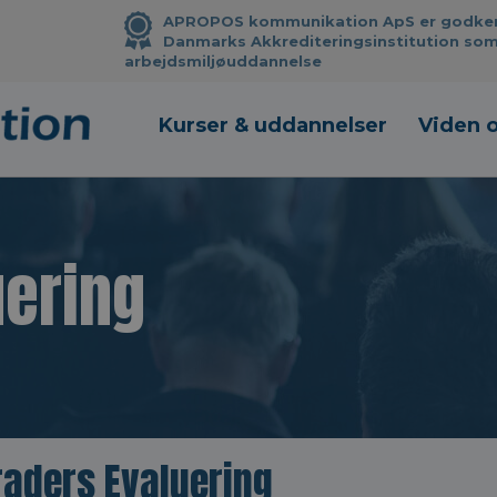
APROPOS kommunikation ApS er godkendt
Danmarks Akkrediteringsinstitution som
arbejdsmiljøuddannelse
Kurser & uddannelser
Viden 
uering
raders Evaluering