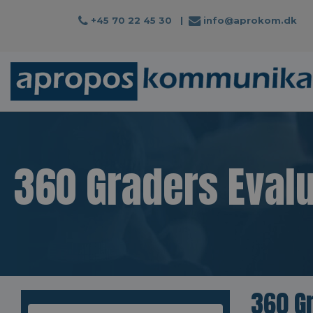
+45 70 22 45 30
|
info@aprokom.dk
360 Graders Eval
360 G