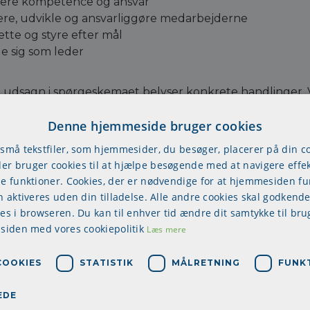
ere kompetence og ansvar
ere, udvikle og ansvarliggøre medarbejderne
tte og styre efter mål
e sig som leder
udsagn i spørgeskemaet belyser konkrete handlinger. Ved
r i udsagn som f.eks "Lederen skaber tydelige og klare 
Denne hjemmeside bruger cookies
arbejderen får den fornødne instruktion".
 små tekstfiler, som hjemmesider, du besøger, placerer på din 
gør hver for sig en brik til billedet af lederens håndte
r bruger cookies til at hjælpe besøgende med at navigere effek
bagemelding på hvordan hendes eller hans adfærd opleves
se funktioner. Cookies, der er nødvendige for at hjemmesiden f
n aktiveres uden din tilladelse. Alle andre cookies skal godkende
res i browseren. Du kan til enhver tid ændre dit samtykke til bru
 siden med vores cookiepolitik
Læs mere
e sider
:
s-Rahes statistiske prognosemodel
COOKIES
STATISTIK
MÅLRETNING
FUNK
tionsbestemt ledelse
-Briggs Type Indikator (MBTI)
EDE
 Neuro Lingvistisk Programmering