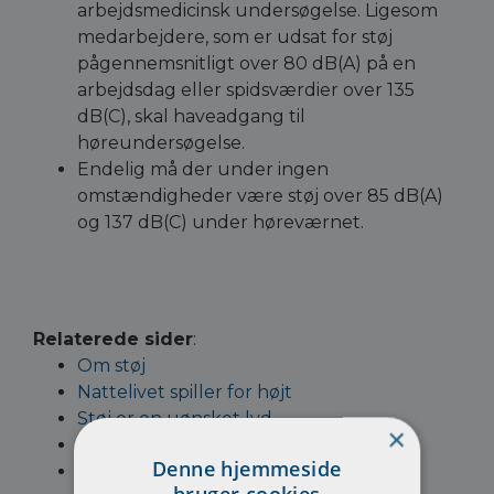
arbejdsmedicinsk undersøgelse. Ligesom
medarbejdere, som er udsat for støj
pågennemsnitligt over 80 dB(A) på en
arbejdsdag eller spidsværdier over 135
dB(C), skal haveadgang til
høreundersøgelse.
Endelig må der under ingen
omstændigheder være støj over 85 dB(A)
og 137 dB(C) under høreværnet.
Relaterede sider
:
Om støj
Nattelivet spiller for højt
Støj er en uønsket lyd
×
Juleklokkerne kimer alligevel
Denne hjemmeside
Larm og afbrydelser er en del af
bruger cookies