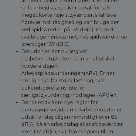
at medarbejdere som i løbet af en ellers
stille arbejdsdag, bliver udsat for selv
meget korte høje støjværdier, skalhave
høreværn til rådighed og kan bruge det
ved spidsværdier på 135 dB(C), mens de
skalbruge høreværnet, hvis spidsværdierne
overstiger 137 dB(C).
Desuden er det nu angivet i
støjbekendtgørelsen, at man altid skal
vurdere støjen i
Arbejdspladsvurderingen(APV). Er der
særlig risiko for støjbelastning, skal
bekendtgørelsens liste for
særligstøjvurdering, inddrages i APV’en.
Der er endvidere nye regler for
undersøgelser, idet medarbejdere, der er
udsat for støj pågennemsnitligt over 85
dB(A) på en arbejdsdag eller spidsværdier
over 137 dB(C), skal haveadgang til en