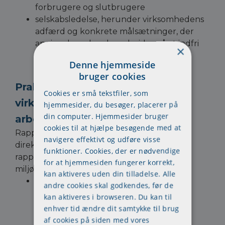
forbrugere og slutbrugere
selskabsledelse, herunder virksomhedens
adfærd og konkrete målsætninger, der
angiver hvordan der arbejdes på at indfri
×
målene.
Denne hjemmeside
bruger cookies
Praktisk betydning for
Cookies er små tekstfiler, som
virksomheder og
hjemmesider, du besøger, placerer på
din computer. Hjemmesider bruger
arbejdsmiljøudvalg
cookies til at hjælpe besøgende med at
Rapportering af bæredygtighedsdata: ESG-
navigere effektivt og udføre visse
direktivet kræver, at store virksomheder
funktioner. Cookies, der er nødvendige
rapporterer om deres samfundsmæssige og
for at hjemmesiden fungerer korrekt,
miljømæssige påvirkninger.
kan aktiveres uden din tilladelse. Alle
Dette betyder, at virksomheder skal
andre cookies skal godkendes, før de
indsamle og offentliggøre data om
kan aktiveres i browseren. Du kan til
områder som klima, forurening,
enhver tid ændre dit samtykke til brug
arbejdsforhold og antikorruption.
af cookies på siden med vores