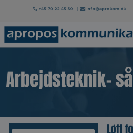
+45 70 22 45 30
|
info@aprokom.dk
Arbejdsteknik- s
Løft f