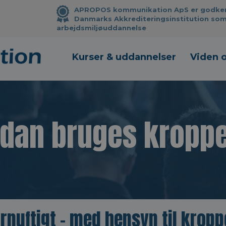
APROPOS kommunikation ApS er godkendt
Danmarks Akkrediteringsinstitution som
arbejdsmiljøuddannelse
Kurser & uddannelser
Viden 
ådan bruges kropp
ornuftigt - med hensyn til krop