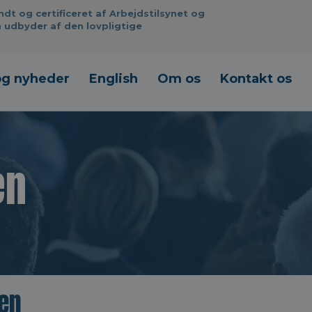
 og certificeret af Arbejdstilsynet og
 udbyder af den lovpligtige
og nyheder
English
Om os
Kontakt os
en
pen