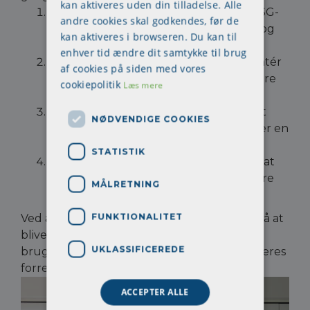
kan aktiveres uden din tilladelse. Alle
Forstå kravene
– Sæt dig ind i, hvad ESG-
andre cookies skal godkendes, før de
direktivet betyder for din virksomhed, og
kan aktiveres i browseren. Du kan til
hvilke rapporteringskrav der gælder.
enhver tid ændre dit samtykke til brug
Udvikl interne processer
– Implementér
af cookies på siden med vores
systemer, der kan måle og dokumentere
cookiepolitik
Læs mere
bæredygtighedsdata.
Involver medarbejderne
– Sørg for, at
NØDVENDIGE COOKIES
arbejdsmiljøudvalg og HR-afdelingen er en
del af processen.
STATISTIK
Samarbejd med eksperter
– Overvej at
trække på ekstern rådgivning for at sikre
MÅLRETNING
korrekt og effektiv ESG-rapportering.
FUNKTIONALITET
Ved at starte tidligt kan virksomheder undgå at
blive overrumplet af de nye krav og i stedet
UKLASSIFICEREDE
bruge ESG som en mulighed for at styrke deres
forretningsstrategi.
ACCEPTER ALLE