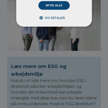
AFVIS ALLE
VIS DETALJER
Læs mere om ESG og
arbejdsmiljø
Hvis du vil vide mere om, hvordan ESG-
direktivet påvirker arbejdsmiljøet, og
hvordan din virksomhed kan arbejde
strategisk med disse krav, kan du læse videre
på vores underside
:
Hvad er ESG-direktivet?