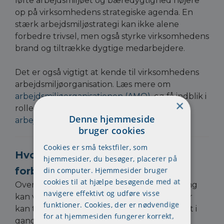
løfte arbejdsmiljøet og bæredygtighed højere
op på virksomhedens strategiske agenda. En
stærk arbejdsmiljøstrategi kan ikke alene
forbedre trivsel, men også styrke virksomhedens
brand og tiltrække dygtige medarbejdere.
Det er også vigtigt at kende til virksomhedens
arbejdsmiljøorganisation. Læs mere om
arbejdsmiljøorganisationen (AMO)
, og få indblik i
×
rollerne som
arbejdsleder
og
Denne hjemmeside
arbejdsmiljørepræsentant
.
bruger cookies
Cookies er små tekstfiler, som
Hvordan kan virksomheder
hjemmesider, du besøger, placerer på
forberede sig på ESG-kravene?
din computer. Hjemmesider bruger
cookies til at hjælpe besøgende med at
Overgangen til systematisk ESG-rapportering
navigere effektivt og udføre visse
kan virke overvældende, men virksomheder
funktioner. Cookies, der er nødvendige
kan tage en række skridt for at komme godt i
for at hjemmesiden fungerer korrekt,
gang: