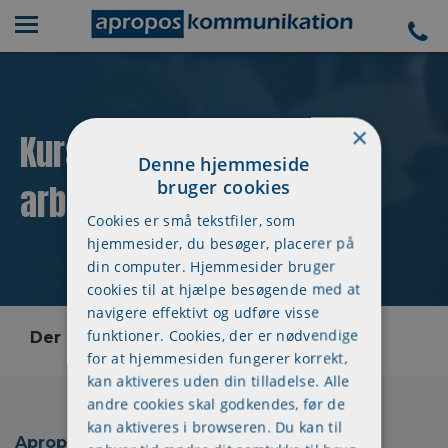
×
Kursuskalender - 3 dages
Denne hjemmeside
bruger cookies
arbejdsmiljøuddannelse
Cookies er små tekstfiler, som
hjemmesider, du besøger, placerer på
din computer. Hjemmesider bruger
cookies til at hjælpe besøgende med at
navigere effektivt og udføre visse
funktioner. Cookies, der er nødvendige
Der skete en fejl, kontakt os venligst
for at hjemmesiden fungerer korrekt,
kan aktiveres uden din tilladelse. Alle
andre cookies skal godkendes, før de
kan aktiveres i browseren. Du kan til
Apropos Kommunikation ApS