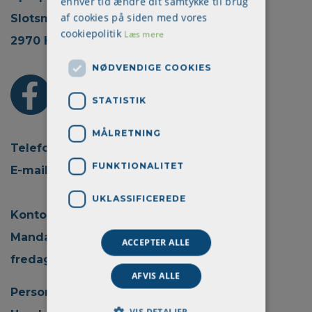
enhver tid ændre dit samtykke til brug
af cookies på siden med vores
Slotsmarken 18, 2.
cookiepolitik
Læs mere
2970 Hørsholm
NØDVENDIGE COOKIES
STATISTIK
MÅLRETNING
Telefon: + 45 70 22 45 30
FUNKTIONALITET
E-mail:
info@aprokom.dk
UKLASSIFICEREDE
Kontortid:
Mandag - torsdag kl. 08.00 - 15.00
ACCEPTER ALLE
fredag kl. 08.00 - 14.00
AFVIS ALLE
Persondatapolitik
VIS DETALJER