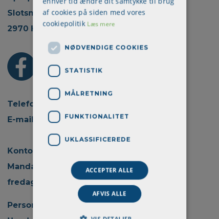
enhver tid ændre dit samtykke til brug
af cookies på siden med vores
Slotsmarken 18, 2.
cookiepolitik
Læs mere
2970 Hørsholm
NØDVENDIGE COOKIES
STATISTIK
MÅLRETNING
Telefon: + 45 70 22 45 30
FUNKTIONALITET
E-mail:
info@aprokom.dk
UKLASSIFICEREDE
Kontortid:
Mandag - torsdag kl. 08.00 - 15.00
ACCEPTER ALLE
fredag kl. 08.00 - 14.00
AFVIS ALLE
Persondatapolitik
VIS DETALJER