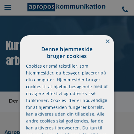
×
Kursuskalender - 3 dages
Denne hjemmeside
bruger cookies
arbejdsmiljøuddannelse
Cookies er små tekstfiler, som
hjemmesider, du besøger, placerer på
din computer. Hjemmesider bruger
cookies til at hjælpe besøgende med at
navigere effektivt og udføre visse
funktioner. Cookies, der er nødvendige
Der skete en fejl, kontakt os venligst
for at hjemmesiden fungerer korrekt,
kan aktiveres uden din tilladelse. Alle
andre cookies skal godkendes, før de
kan aktiveres i browseren. Du kan til
Apropos Kommunikation ApS