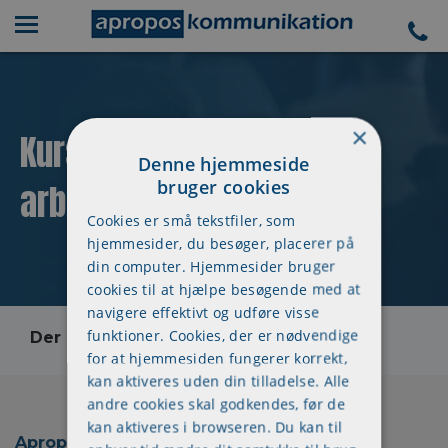
×
Kursuskalender - 3 dages
Denne hjemmeside
bruger cookies
arbejdsmiljøuddannelse
Cookies er små tekstfiler, som
hjemmesider, du besøger, placerer på
din computer. Hjemmesider bruger
cookies til at hjælpe besøgende med at
navigere effektivt og udføre visse
funktioner. Cookies, der er nødvendige
Der skete en fejl, kontakt os venligst
for at hjemmesiden fungerer korrekt,
kan aktiveres uden din tilladelse. Alle
andre cookies skal godkendes, før de
kan aktiveres i browseren. Du kan til
Apropos Kommunikation ApS