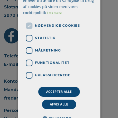
enhver tid ændre dit samtykke til brug
af cookies på siden med vores
Slotsmarken 18, 2.
cookiepolitik
Læs mere
2970 Hørsholm
NØDVENDIGE COOKIES
STATISTIK
MÅLRETNING
Telefon: + 45 70 22 45 30
FUNKTIONALITET
E-mail:
info@aprokom.dk
UKLASSIFICEREDE
Kontortid:
Mandag - torsdag kl. 08.00 - 15.00
ACCEPTER ALLE
fredag kl. 08.00 - 14.00
AFVIS ALLE
Persondatapolitik
VIS DETALJER