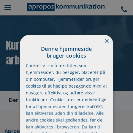
×
Kursuskalender - 3 dages
Denne hjemmeside
bruger cookies
arbejdsmiljøuddannelse
Cookies er små tekstfiler, som
hjemmesider, du besøger, placerer på
din computer. Hjemmesider bruger
cookies til at hjælpe besøgende med at
navigere effektivt og udføre visse
funktioner. Cookies, der er nødvendige
Der skete en fejl, kontakt os venligst
for at hjemmesiden fungerer korrekt,
kan aktiveres uden din tilladelse. Alle
andre cookies skal godkendes, før de
kan aktiveres i browseren. Du kan til
Apropos Kommunikation ApS