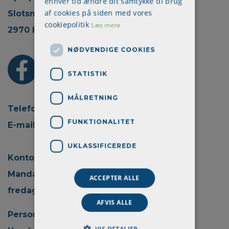
enhver tid ændre dit samtykke til brug
af cookies på siden med vores
Slotsmarken 18, 2.
cookiepolitik
Læs mere
2970 Hørsholm
NØDVENDIGE COOKIES
STATISTIK
MÅLRETNING
Telefon: + 45 70 22 45 30
FUNKTIONALITET
E-mail:
info@aprokom.dk
UKLASSIFICEREDE
Kontortid:
Mandag - torsdag kl. 08.00 - 15.00
ACCEPTER ALLE
fredag kl. 08.00 - 14.00
AFVIS ALLE
Persondatapolitik
VIS DETALJER