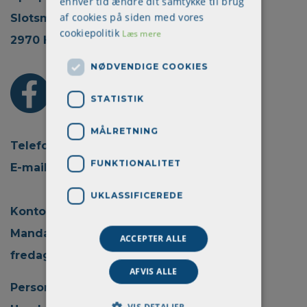
enhver tid ændre dit samtykke til brug
af cookies på siden med vores
Slotsmarken 18, 2.
cookiepolitik
Læs mere
2970 Hørsholm
NØDVENDIGE COOKIES
STATISTIK
MÅLRETNING
Telefon: + 45 70 22 45 30
FUNKTIONALITET
E-mail:
info@aprokom.dk
UKLASSIFICEREDE
Kontortid:
Mandag - torsdag kl. 08.00 - 15.00
ACCEPTER ALLE
fredag kl. 08.00 - 14.00
AFVIS ALLE
Persondatapolitik
VIS DETALJER