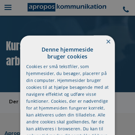
×
Kursuskalender - 3 dages
Denne hjemmeside
bruger cookies
arbejdsmiljøuddannelse
Cookies er små tekstfiler, som
hjemmesider, du besøger, placerer på
din computer. Hjemmesider bruger
cookies til at hjælpe besøgende med at
navigere effektivt og udføre visse
funktioner. Cookies, der er nødvendige
Der skete en fejl, kontakt os venligst
for at hjemmesiden fungerer korrekt,
kan aktiveres uden din tilladelse. Alle
andre cookies skal godkendes, før de
kan aktiveres i browseren. Du kan til
Apropos Kommunikation ApS