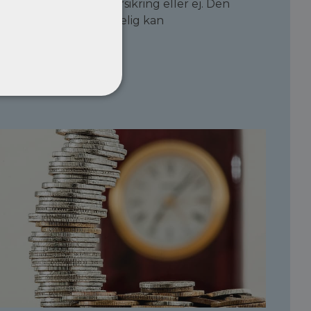
v om arbejdsskadeforsikring eller ej. Den
le Ankestyrelse. Endelig kan
s som arbejdsskade.