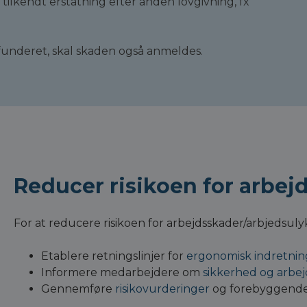
å tilkendt erstatning efter anden lovgivning, fx
funderet, skal skaden også anmeldes.
Reducer risikoen for arbej
For at reducere risikoen for arbejdsskader/arbjedsulyk
Etablere retningslinjer for
ergonomisk indretnin
Informere medarbejdere om
sikkerhed og arbej
Gennemføre
risikovurderinger
og forebyggende 