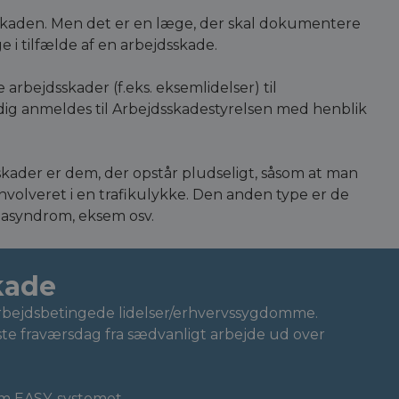
skaden. Men det er en læge, der skal dokumentere
 i tilfælde af en arbejdsskade.
arbejdsskader (f.eks. eksemlidelser) til
tidig anmeldes til Arbejdsskadestyrelsen med henblik
kader er dem, der opstår pludseligt, såsom at man
r involveret i en trafikulykke. Den anden type er de
imasyndrom, eksem osv.
kade
rbejdsbetingede lidelser/erhvervssygdomme.
ste fraværsdag fra sædvanligt arbejde ud over
em EASY-systemet
.