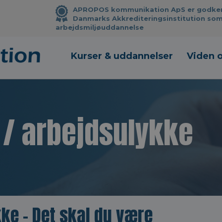
APROPOS kommunikation ApS er godkendt
Danmarks Akkrediteringsinstitution som
arbejdsmiljøuddannelse
Kurser & uddannelser
Viden 
/ arbejdsulykke
ke - Det skal du være