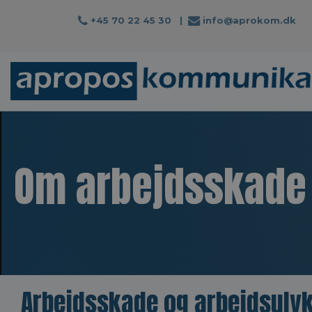
+45 70 22 45 30
|
info@aprokom.dk
Om arbejdsskade 
Arbejdsskade og arbejdsulyk