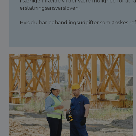
I særlige tilfælde vil der være mulighed for at f
erstatningsansvarsloven.
Hvis du har behandlingsudgifter som ønskes re