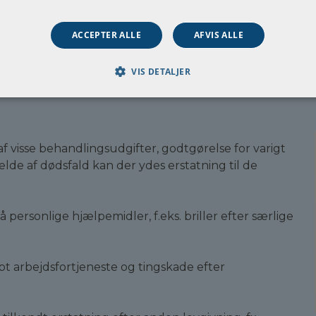
afgør, om en anmeldt arbejdsskade er omfattet af Lo
kompetence har Arbejdsskadestyrelsen og Den Socia
ACCEPTER ALLE
AFVIS ALLE
arbejdsskadesager også indbringes for domstolene.
En trafikulykke i tjenesten er også en arbejdsskade.
VIS DETALJER
Fysisk og psykisk vold
i tjenesten skal også anmelde
f visse behandlingsudgifter, godtgørelse for varigt
ælde af dødsfald kan der ydes erstatning til de
personlige hjælpemidler, f.eks. briller efter særlige
bt arbejdsfortjeneste og tingskade efter