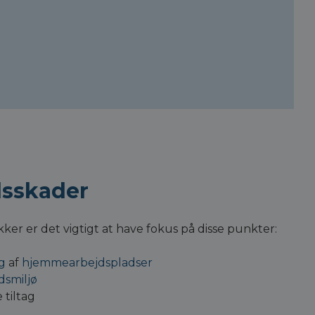
dsskader
ker er det vigtigt at have fokus på disse punkter:
g
af
hjemmearbejdspladser
dsmiljø
tiltag