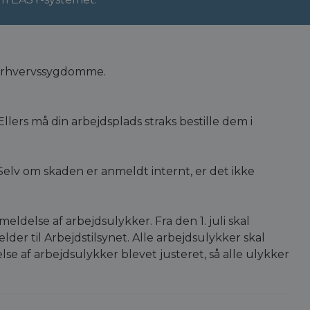
r/erhvervssygdomme.
llers må din arbejdsplads straks bestille dem i
lv om skaden er anmeldt internt, er det ikke
anmeldelse af arbejdsulykker. Fra den 1. juli skal
er til Arbejdstilsynet. Alle arbejdsulykker skal
 af arbejdsulykker blevet justeret, så alle ulykker