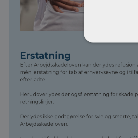
Erstatning
Efter Arbejdsskadeloven kan der ydes refusion a
mén, erstatning for tab af erhvervsevne og i tilf
efterladte.
Herudover ydes der også erstatning for skade på 
retningslinjer.
Der ydes ikke godtgørelse for svie og smerte, ta
Arbejdsskadeloven.