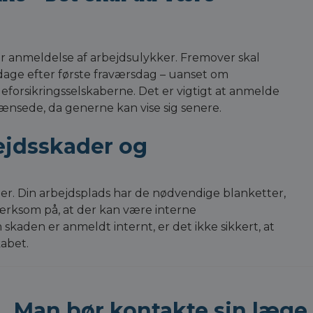
t for anmeldelse af arbejdsulykker. Fremover skal
dage efter første fraværsdag – uanset om
deforsikringsselskaberne. Det er vigtigt at anmelde
rænsede, da generne kan vise sig senere.
ejdsskader og
er. Din arbejdsplads har de nødvendige blanketter,
mærksom på, at der kan være interne
kaden er anmeldt internt, er det ikke sikkert, at
kabet.
Man bør kontakte sin læge