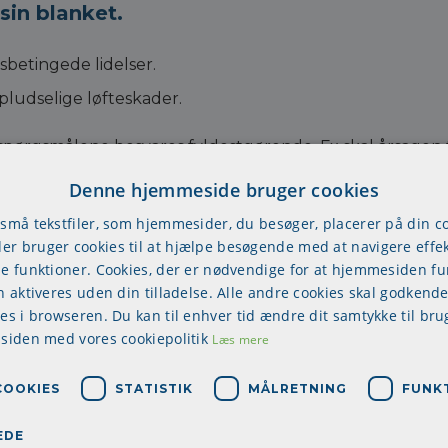
sin blanket.
sbetingede lidelser.
ludselige løfteskader.
spørgsmålene besvares fyldestgørende. Fx skal årsagen t
Denne hjemmeside bruger cookies
Hvad er en arbejdsskade?
 små tekstfiler, som hjemmesider, du besøger, placerer på din 
r bruger cookies til at hjælpe besøgende med at navigere effek
Ved en arbejdsskade forstås i Arbejdsskadeloven:
se funktioner. Cookies, der er nødvendige for at hjemmesiden f
Et ulykkestilfælde som skyldes arbejdet eller 
n aktiveres uden din tilladelse. Alle andre cookies skal godkende
Pludselige løfteskader, der opstår i umiddelbar
res i browseren. Du kan til enhver tid ændre dit samtykke til bru
anses at være forårsaget af løftearbejde
 siden med vores cookiepolitik
Læs mere
Skadelige påvirkninger af højst 5 dages varighe
hvorunder dette foregår.
COOKIES
STATISTIK
MÅLRETNING
FUNK
Erhvervssygdomme opført på erhvervssygdoms
Vær opmærksom på, at det ikke er arbejdsgiveren ell
EDE