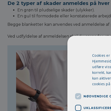
De 2 typer af skader anmeldes på hver 
En grøn til pludselige skader (ulykker).
En gul til formodede eller konstaterede arbejd
Begge blanketter kan anvendes ved anmeldelse af p
Ved udfyldelse af anmeldelsen skal du sørge for, at 
Cookies er
Hjemmeside
udføre vis
korrekt, ka
kan aktive
cookies på
NØDVENDIGE 
UKLASSIFICER