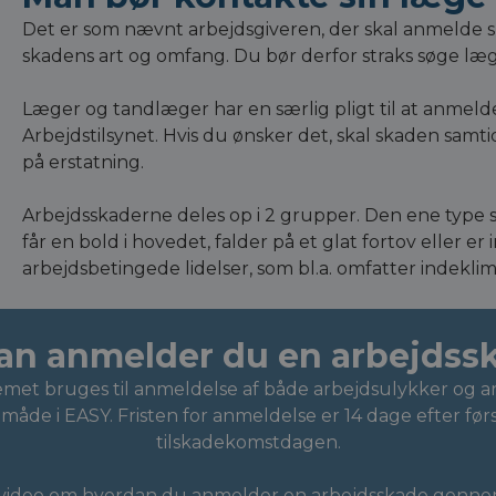
Det er som nævnt arbejdsgiveren, der skal anmelde 
skadens art og omfang. Du bør derfor straks søge læge
Læger og tandlæger har en særlig pligt til at anmelde 
Arbejdstilsynet. Hvis du ønsker det, skal skaden sam
på erstatning.
Arbejdsskaderne deles op i 2 grupper. Den ene type s
får en bold i hovedet, falder på et glat fortov eller e
arbejdsbetingede lidelser, som bl.a. omfatter indekl
an anmelder du en arbejdss
met bruges til anmeldelse af både arbejdsulykker og a
åde i EASY. Fristen for anmeldelse er 14 dage efter før
tilskadekomstdagen.
en video om hvordan du anmelder en arbejdsskade genn