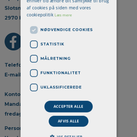
enhver tid ændre dit samtykke til brug
af cookies på siden med vores
Slotsmarken 18, 2.
cookiepolitik
Læs mere
2970 Hørsholm
NØDVENDIGE COOKIES
STATISTIK
MÅLRETNING
Telefon: + 45 70 22 45 30
FUNKTIONALITET
E-mail:
info@aprokom.dk
UKLASSIFICEREDE
Kontortid:
Mandag - torsdag kl. 08.00 - 15.00
ACCEPTER ALLE
fredag kl. 08.00 - 14.00
AFVIS ALLE
Persondatapolitik
VIS DETALJER