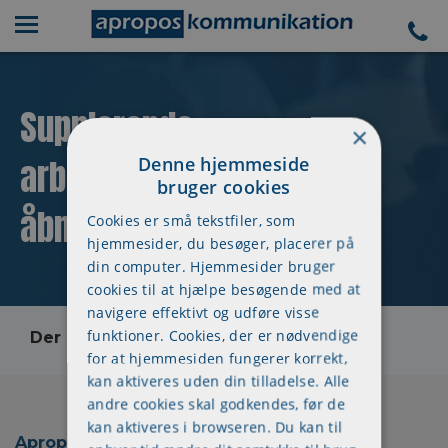
Supplerende
×
arbejdsmiljøuddannelse -
Denne hjemmeside
bruger cookies
åbne workshops
Cookies er små tekstfiler, som
hjemmesider, du besøger, placerer på
din computer. Hjemmesider bruger
cookies til at hjælpe besøgende med at
navigere effektivt og udføre visse
funktioner. Cookies, der er nødvendige
Der skete en fejl, kontakt os venligst
for at hjemmesiden fungerer korrekt,
kan aktiveres uden din tilladelse. Alle
andre cookies skal godkendes, før de
kan aktiveres i browseren. Du kan til
Apropos Kommunikation ApS