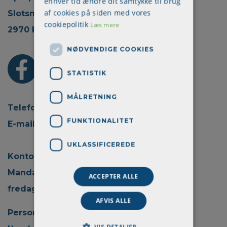
enhver tid ændre dit samtykke til brug
af cookies på siden med vores
Slotsmarken 18, 2.
cookiepolitik
Læs mere
2970 Hørsholm
NØDVENDIGE COOKIES
STATISTIK
MÅLRETNING
Telefon: + 45 70 22 45 30
FUNKTIONALITET
E-mail:
info@aprokom.dk
UKLASSIFICEREDE
Kontortid:
Mandag - torsdag kl. 08.00 - 15.00
ACCEPTER ALLE
fredag kl. 08.00 - 14.00
AFVIS ALLE
Persondatapolitik
VIS DETALJER