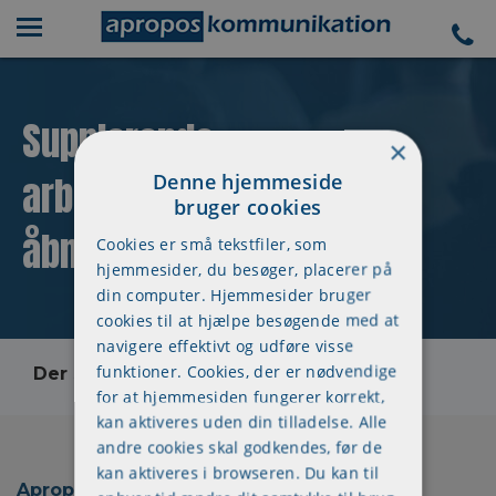
Supplerende
×
arbejdsmiljøuddannelse -
Denne hjemmeside
bruger cookies
åbne workshops
Cookies er små tekstfiler, som
hjemmesider, du besøger, placerer på
din computer. Hjemmesider bruger
cookies til at hjælpe besøgende med at
navigere effektivt og udføre visse
funktioner. Cookies, der er nødvendige
Der skete en fejl, kontakt os venligst
for at hjemmesiden fungerer korrekt,
kan aktiveres uden din tilladelse. Alle
andre cookies skal godkendes, før de
kan aktiveres i browseren. Du kan til
Apropos Kommunikation ApS