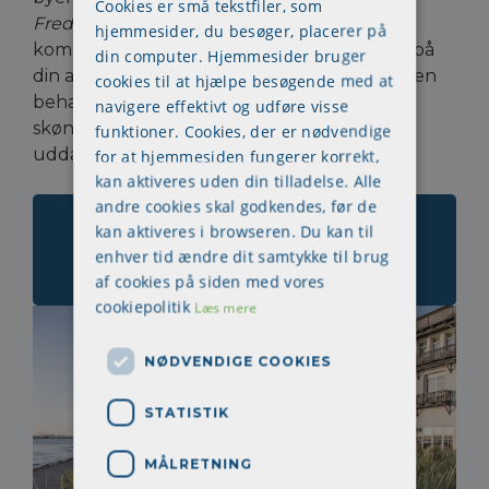
Cookies er små tekstfiler, som
Fredensborg
og
Nivå
. Du får de nødvendige
hjemmesider, du besøger, placerer på
kompetencer til at forbedre arbejdsmiljøet på
din computer. Hjemmesider bruger
din arbejdsplads – og samtidig kan du nyde en
cookies til at hjælpe besøgende med at
behagelig atmosfære, god forplejning og
navigere effektivt og udføre visse
skønne omgivelser. Vil du tage din
AMR-
funktioner. Cookies, der er nødvendige
uddannelse
i
Helsingør?
for at hjemmesiden fungerer korrekt,
kan aktiveres uden din tilladelse. Alle
andre cookies skal godkendes, før de
Læs mere om
kan aktiveres i browseren. Du kan til
arbejdsmiljøkurset og
enhver tid ændre dit samtykke til brug
tilmeld dig her
af cookies på siden med vores
cookiepolitik
Læs mere
NØDVENDIGE COOKIES
STATISTIK
MÅLRETNING