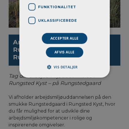
FUNKTIONALITET
UKLASSIFICEREDE
ACCEPTER ALLE
Arbejdsmiljøuddannelsen i
Rungsted Kyst –
AFVIS ALLE
Rungstedgaard
VIS DETALJER
Tag din arbejdsmiljøuddannelse i
Rungsted Kyst – på Rungstedgaard
Vi afholder
arbejdsmiljøuddannelsen
på den
smukke Rungstedgaard i Rungsted Kyst, hvor
du får mulighed for at udvikle dine
arbejdsmiljøkompetencer i rolige og
inspirerende omgivelser.