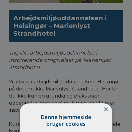
Arbejdsmiljøuddannelsen i
Helsingør – Marienlyst
Strandhotel
Tag din arbejdsmiljøuddannelse i
inspirerende omgivelser på Marienlyst
Strandhotel
Vi tilbyder
arbejdsmiljøuddannelsen
i Helsingør
på det smukke Marienlyst Strandhotel. Her får
du ikke kun en grundig og praksisnær
uddannelse, men også mulighed for at lære i
×
inspirerende omgivelser tæt ved havet.
Denne hjemmeside
bruger cookies
Kurset er oplagt for deltagere fra nærliggende
byer som
Hillerød, Humlebæk, Espergærde,