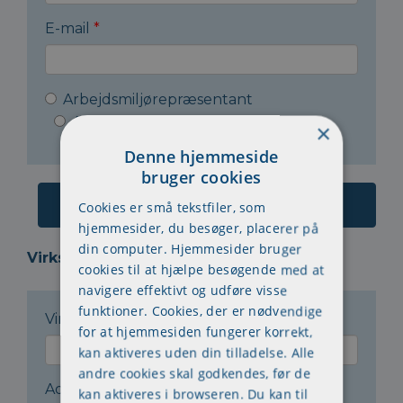
E-mail
*
Arbejdsmiljørepræsentant
Arbejdsleder
Andet
×
Denne hjemmeside
bruger cookies
Cookies er små tekstfiler, som
hjemmesider, du besøger, placerer på
din computer. Hjemmesider bruger
Virksomheden:
cookies til at hjælpe besøgende med at
navigere effektivt og udføre visse
funktioner. Cookies, der er nødvendige
Virksomhedsnavn
*
for at hjemmesiden fungerer korrekt,
kan aktiveres uden din tilladelse. Alle
andre cookies skal godkendes, før de
Adresse
*
kan aktiveres i browseren. Du kan til