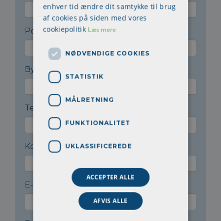
enhver tid ændre dit samtykke til brug
af cookies på siden med vores
cookiepolitik
Læs mere
Postnr.
*
NØDVENDIGE COOKIES
By
*
STATISTIK
MÅLRETNING
Telefon
*
FUNKTIONALITET
Kontaktperson
*
UKLASSIFICEREDE
ACCEPTER ALLE
E-mail til kontaktperson
*
AFVIS ALLE