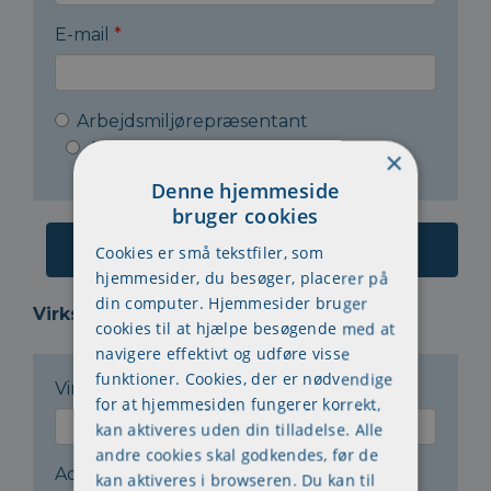
E-mail
*
Arbejdsmiljørepræsentant
Arbejdsleder
Andet
×
Denne hjemmeside
bruger cookies
Cookies er små tekstfiler, som
hjemmesider, du besøger, placerer på
din computer. Hjemmesider bruger
Virksomheden:
cookies til at hjælpe besøgende med at
navigere effektivt og udføre visse
funktioner. Cookies, der er nødvendige
Virksomhedsnavn
*
for at hjemmesiden fungerer korrekt,
kan aktiveres uden din tilladelse. Alle
andre cookies skal godkendes, før de
Adresse
*
kan aktiveres i browseren. Du kan til