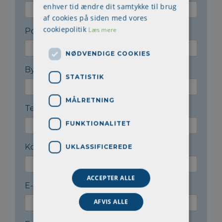
enhver tid ændre dit samtykke til brug
af cookies på siden med vores
cookiepolitik
Læs mere
Postnr.
*
NØDVENDIGE COOKIES
By
*
STATISTIK
MÅLRETNING
Telefon
*
FUNKTIONALITET
Kontaktperson
*
UKLASSIFICEREDE
ACCEPTER ALLE
E-mail til kontaktperson
*
AFVIS ALLE