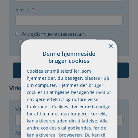
E-mail
*
Arbejdsmiljørepræsentant
Arbejdsleder
Andet
×
Denne hjemmeside
bruger cookies
Cookies er små tekstfiler, som
hjemmesider, du besøger, placerer på
din computer. Hjemmesider bruger
Virksomheden:
cookies til at hjælpe besøgende med at
navigere effektivt og udføre visse
funktioner. Cookies, der er nødvendige
Virksomhedsnavn
*
for at hjemmesiden fungerer korrekt,
kan aktiveres uden din tilladelse. Alle
andre cookies skal godkendes, før de
Adresse
*
kan aktiveres i browseren. Du kan til