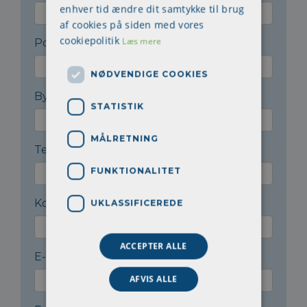
enhver tid ændre dit samtykke til brug
af cookies på siden med vores
cookiepolitik
Læs mere
Postnr.
*
NØDVENDIGE COOKIES
By
*
STATISTIK
MÅLRETNING
Telefon
*
FUNKTIONALITET
Kontaktperson
*
UKLASSIFICEREDE
ACCEPTER ALLE
E-mail til kontaktperson
*
AFVIS ALLE