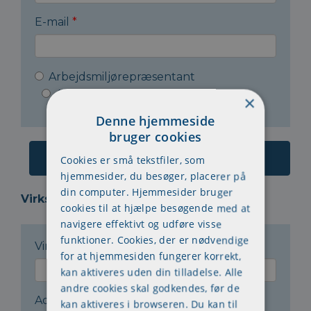
E-mail
*
Arbejdsmiljørepræsentant
Arbejdsleder
Andet
×
Denne hjemmeside
bruger cookies
Cookies er små tekstfiler, som
hjemmesider, du besøger, placerer på
din computer. Hjemmesider bruger
Virksomheden:
cookies til at hjælpe besøgende med at
navigere effektivt og udføre visse
funktioner. Cookies, der er nødvendige
Virksomhedsnavn
*
for at hjemmesiden fungerer korrekt,
kan aktiveres uden din tilladelse. Alle
andre cookies skal godkendes, før de
Adresse
*
kan aktiveres i browseren. Du kan til