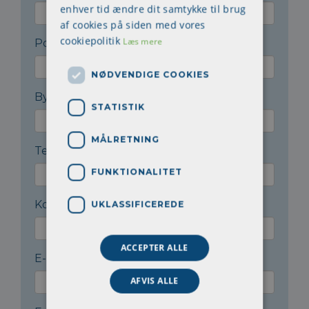
enhver tid ændre dit samtykke til brug
af cookies på siden med vores
cookiepolitik
Læs mere
Postnr.
*
NØDVENDIGE COOKIES
By
*
STATISTIK
MÅLRETNING
Telefon
*
FUNKTIONALITET
Kontaktperson
*
UKLASSIFICEREDE
ACCEPTER ALLE
E-mail til kontaktperson
*
AFVIS ALLE