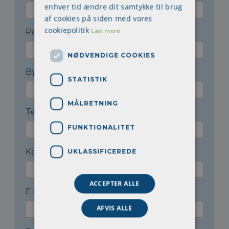
enhver tid ændre dit samtykke til brug
af cookies på siden med vores
cookiepolitik
Læs mere
Postnr.
*
NØDVENDIGE COOKIES
By
*
STATISTIK
MÅLRETNING
Telefon
*
FUNKTIONALITET
Kontaktperson
*
UKLASSIFICEREDE
ACCEPTER ALLE
E-mail til kontaktperson
*
AFVIS ALLE