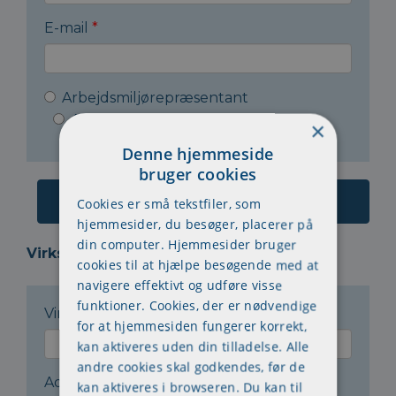
E-mail
*
Arbejdsmiljørepræsentant
Arbejdsleder
Andet
×
Denne hjemmeside
bruger cookies
Cookies er små tekstfiler, som
hjemmesider, du besøger, placerer på
din computer. Hjemmesider bruger
Virksomheden:
cookies til at hjælpe besøgende med at
navigere effektivt og udføre visse
funktioner. Cookies, der er nødvendige
Virksomhedsnavn
*
for at hjemmesiden fungerer korrekt,
kan aktiveres uden din tilladelse. Alle
andre cookies skal godkendes, før de
Adresse
*
kan aktiveres i browseren. Du kan til