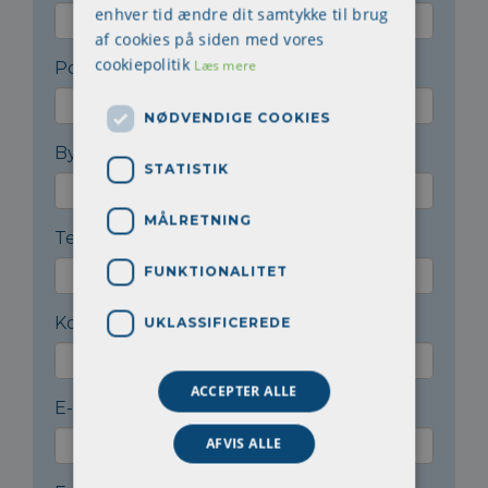
enhver tid ændre dit samtykke til brug
af cookies på siden med vores
cookiepolitik
Læs mere
Postnr.
*
NØDVENDIGE COOKIES
By
*
STATISTIK
MÅLRETNING
Telefon
*
FUNKTIONALITET
Kontaktperson
*
UKLASSIFICEREDE
ACCEPTER ALLE
E-mail til kontaktperson
*
AFVIS ALLE