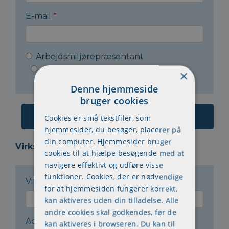
E-mail
*
Arbejdsmiljørepræsentant
Arbejdsleder
Andet
×
Denne hjemmeside
bruger cookies
Cookies er små tekstfiler, som
hjemmesider, du besøger, placerer på
din computer. Hjemmesider bruger
Virksomheden:
cookies til at hjælpe besøgende med at
navigere effektivt og udføre visse
funktioner. Cookies, der er nødvendige
Virksomhedsnavn
*
for at hjemmesiden fungerer korrekt,
kan aktiveres uden din tilladelse. Alle
andre cookies skal godkendes, før de
Adresse
*
kan aktiveres i browseren. Du kan til