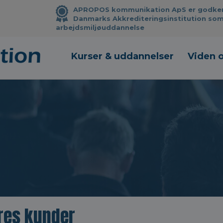
APROPOS kommunikation ApS er godkendt
Danmarks Akkrediteringsinstitution som
arbejdsmiljøuddannelse
Kurser & uddannelser
Viden 
res kunder