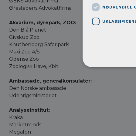
ØENS Advokatfirma
NØDVENDIGE 
Ørestadens Advokatfirma
UKLASSIFICER
Akvarium, dyrepark, ZOO:
Den Blå Planet
Givskud Zoo
Knuthenborg Safaripark
Maxi Zoo A/S
Odense Zoo
Zoologisk Have, Kbh.
Ambassade, generalkonsulater:
Den Norske ambassade
Udenrigsministeriet
Analyseinstitut:
Kraka
Marketminds
Megafon