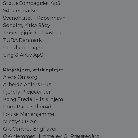
StøtteCompagniet ApS
Søndermarken
Svanehuset - København
Søholm, Kirke Såby
Thorshøjgård - Taastrup
TUBA Danmark
Ungdomsringen
Ung & Aktiv ApS
Plejehjem, ældrepleje:
Aleris Omsorg
Arbejde Adlers Hus
Fjordly Plejecenter
Kong Frederik IX's hjem
Lions Park, Søllerød
Louise Mariehjemmet
Midtjysk Pleje
OK-Centret Enghaven
OK-hjemmet Himmelev, Gl Præstegård