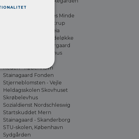
Opholdsstedet Munkegården
TIONALITET
Måløvgård
OK-Hjemmet Helenes Minde
Opholdsstedet Busstrup
Opholdsstedet Paideia
Opholdsstedet Smedeløkke
Opholdsstedet Østergaard
Pensionen Brøndbyhus
Plan B, Valby
Reden - København
Stainagaard Fonden
Stjerneblomsten - Vejle
Heldagsskolen Skovhuset
Skrøbelevhus
Sozialdienst Nordschleswig
Startskuddet Mern
Stainagaard - Skanderborg
STU-skolen, København
Sydgården