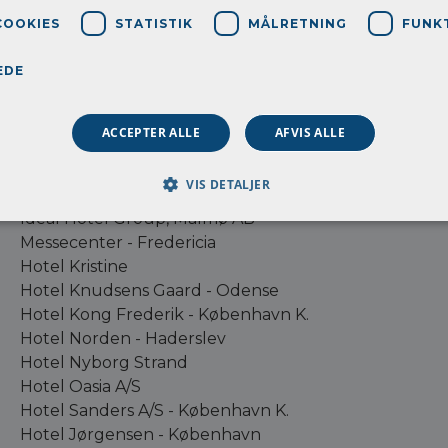
Hotel Babette Guldsmeden
COOKIES
STATISTIK
MÅLRETNING
FUNK
Hotel Bethel, København K.
Hotel Bramslev Gaard ApS
EDE
Hotel Bredal Kro A/S
Hotel Chagall Hotel
Hotel Christiansminde, Svendborg
ACCEPTER ALLE
AFVIS ALLE
Hotel Hornbækhus
Hotel Odense, Odense Sport & Even
VIS DETALJER
Fuglsøcentret A/S
Ideal Hotel Group, Malmø AB
Messecenter - Fredericia
Hotel Kristine
Hotel Knudsens Gaard - Odense
Hotel Kong Frederik - København K.
Hotel Norden - Haderslev
Hotel Nyborg Strand
Hotel Oasia A/S
Hotel Sanders A/S - København K.
Hotel Jørgensen - København