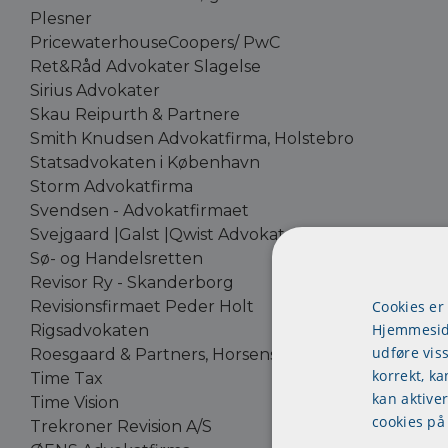
Plesner
PricewaterhouseCoopers/ PwC
Ret&Råd Advokater Slagelse
Sirius Advokater
Skau Reipurth & Partnere
Smith Knudsen Advokatfirma, Holstebro
Statsadvokaten i København
Storm Advokatfirma
Svendsen - Advokatfirmaet
Svejgaard |Galst |Qwist Advokater
Sø- og Handelsretten
Revisor Ry - Skanderborg
Revisionsfirmaet Peder Holt
Cookies er
Hjemmeside
Rigsadvokaten
udføre vis
Roesgaard & Partners, Horsens
korrekt, ka
Time Tax
kan aktive
Time Vision
cookies på
Trekroner Revision A/S