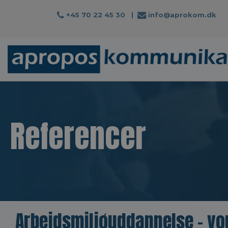
+45 70 22 45 30
|
info@aprokom.dk
Referencer
Arbejdsmiljøuddannelse - vo