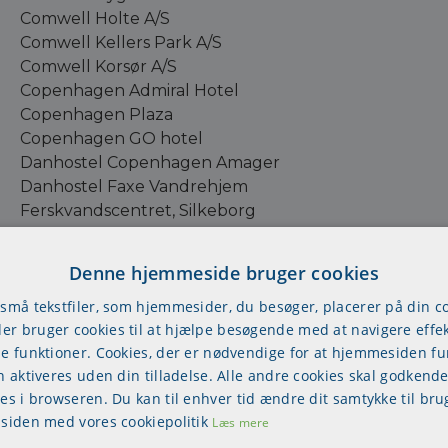
Comwell Holte A/S
Comwell Kellers Park A/S
Comwell Korsør A/S
Copenhagen Admiral Hotel
Copenhagen Plaza
Copenhagen GO hotel
Danhostel Copenhagen Amager
Danhostel Faxe Vandrehjem
Ferskvandscentret, Silkeborg
First Hotel, Aalborg
First Hotel, Grand - Odense
Denne hjemmeside bruger cookies
Filskov Kro - Grindsted
 små tekstfiler, som hjemmesider, du besøger, placerer på din 
Fuglsangcentret
r bruger cookies til at hjælpe besøgende med at navigere effek
Fuglsøcentret Konferencecenter
se funktioner. Cookies, der er nødvendige for at hjemmesiden f
Generator Hostels Copenhagen
n aktiveres uden din tilladelse. Alle andre cookies skal godkende
Golf Hotel Viborg
res i browseren. Du kan til enhver tid ændre dit samtykke til bru
Guldsmeden Hotels
 siden med vores cookiepolitik
Læs mere
Hilton Copenhagen ApS