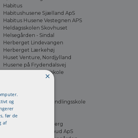
Habitus
Habitushusene Sjælland ApS
Habitus Husene Vestegnen APS
Heldagsskolen Skovhuset
Helsegården - Sindal
Herberget Lindevangen
Herberget Lærkehøj
Huset Venture, Nordjylland
Husene på Frydendalsvej
Juelsminde Daghøjskole
×
Kariseuddannelsen
Kallehave strand
computer.
Kofoeds Skole
tivt og
Kompasset, dagbehandlingsskole
ungerer
LAVUK - København
s, før de
Livsværk
g af
Lærkehøj Frederiksberg
Mandecentret Botilbud ApS