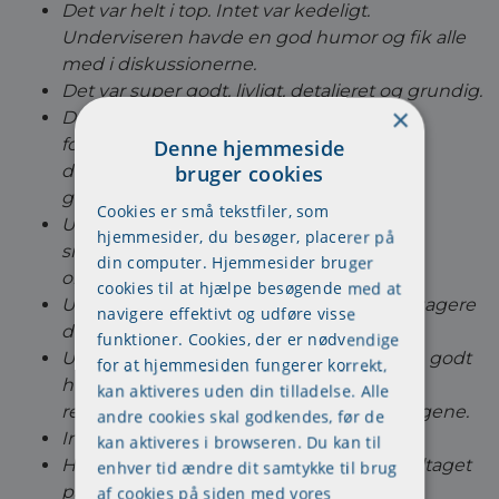
Det var helt i top. Intet var kedeligt.
Underviseren havde en god humor og fik alle
med i diskussionerne.
Det var super godt, livligt, detaljeret og grundig.
×
Det var en super underviser - og dygtig
formidler. Han var god til at aktivere
Denne hjemmeside
deltagerne. Fint skift mellem oplæg/
bruger cookies
gruppearbejde og diskussion.
Cookies er små tekstfiler, som
Underviseren havde et godt humør som
hjemmesider, du besøger, placerer på
smittede. Han gav et godt overblik over
din computer. Hjemmesider bruger
området
cookies til at hjælpe besøgende med at
Underviseren var fantastisk god til at engagere
navigere effektivt og udføre visse
deltagerne på holdet
funktioner. Cookies, der er nødvendige
Underviseren var rigtig god. Godt tempo, godt
for at hjemmesiden fungerer korrekt,
humør og indlevelse. Meget relevant og
kan aktiveres uden din tilladelse. Alle
relevante eksempler igennem kursusdagene.
andre cookies skal godkendes, før de
Inspirerende!
kan aktiveres i browseren. Du kan til
Har hørt om andre kollegaer, som har deltaget
enhver tid ændre dit samtykke til brug
på tilsvarende undervisning, hos andre
af cookies på siden med vores