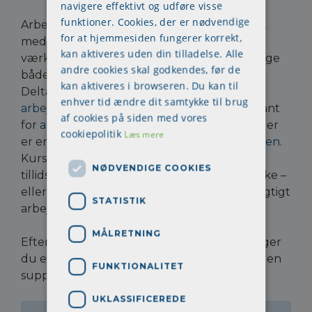
navigere effektivt og udføre visse
funktioner. Cookies, der er nødvendige
Arbejdsmiljødagene er et kursusforløb fyldt
for at hjemmesiden fungerer korrekt,
med inspirerende oplæg og konkrete
kan aktiveres uden din tilladelse. Alle
værktøjer, som du kan tage med dig og bruge
andre cookies skal godkendes, før de
både i hverdagen og på arbejdspladsen.
kan aktiveres i browseren. Du kan til
Deltagelsen tæller som
supplerende
enhver tid ændre dit samtykke til brug
arbejdsmiljøuddannelse
og er særligt relevant
af cookies på siden med vores
for
arbejdsmiljørepræsentanter
og
ledere
, der
cookiepolitik
Læs mere
er en central del af
arbejdsmiljøorganisationen
.
Kurserne henvender sig dog også til HR,
NØDVENDIGE COOKIES
tillidsvalgte og alle andre, der ønsker at styrke –
eller blive klogere på – et sundt og bæredygtigt
STATISTIK
arbejdsliv.
MÅLRETNING
Efter deltagelse i én eller flere dage modtager
du et kursusbevis som dokumentation for den
FUNKTIONALITET
supplerende arbejdsmiljøuddannelse.
UKLASSIFICEREDE