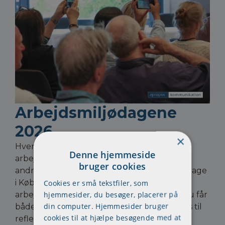
Arbejdsmiljødagene
2026
×
Hvert år i juni samler vi
Denne hjemmeside
arbejdsmiljørepræsentanter, ledere, HR og
bruger cookies
andre engagerede fagfolk til inspirerende dage
i København og Aarhus. Fokus er på
Cookies er små tekstfiler, som
hjemmesider, du besøger, placerer på
arbejdsmiljø, trivsel og arbejdsglæde – og du får
din computer. Hjemmesider bruger
både ny viden, konkrete redskaber og plads til
cookies til at hjælpe besøgende med at
refleksion.