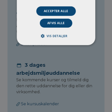
ACCEPTER ALLE
Nyheder
Få de seneste opdateringer om
AFVIS ALLE
arbejdsmiljø, nye regler og kommende
tiltag.
VIS DETALJER
Læs nyheder
3 dages
arbejdsmiljøuddannelse
Se kommende kurser og tilmeld dig
den rette uddannelse for dig eller din
virksomhed.
Se kursuskalender